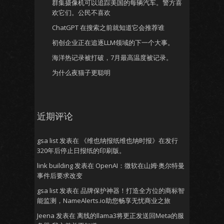
群集摄像机可以追踪美国的每辆汽车。警方喜
欢它们。公民不喜欢
ChatGPT 在搜索之前就知道它会推荐谁
初创企业正在追逐LLM领域的下一个大事。
海洋热记录被打破，7月最高温度被记录。
为什么夜猫子更聪明
近期评论
gsa list
发表在
《维也纳报纸维也纳时报》在发行
320年后停止日报纸的印刷版。
link building
发表在
OpenAI：微软在山姆·奥尔特曼
事件后要求改变
gsa list
发表在
品牌保护神器！打造全方位的商标智
能监测，NameAlerts.io助您畅享无忧商业之旅
Jeena
发表在
离线的llama3将更正发送回Meta的服