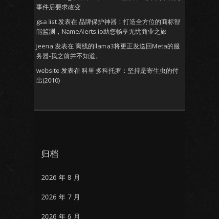
事件后要求改变
gsa list
发表在
品牌保护神器！打造全方位的商标智
能监测，NameAlerts.io助您畅享无忧商业之旅
Jeena
发表在
离线的llama3将更正发送回Meta的服
务器-我之前并不知道。
website
发表在
科里·多科托罗：坚持是寄生虫的付
出(2010)
归档
2026 年 8 月
2026 年 7 月
2026 年 6 月