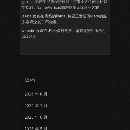
gsa list
发表在
品牌保护神器！打造全方位的商标智
能监测，NameAlerts.io助您畅享无忧商业之旅
Jeena
发表在
离线的llama3将更正发送回Meta的服
务器-我之前并不知道。
website
发表在
科里·多科托罗：坚持是寄生虫的付
出(2010)
归档
2026 年 8 月
2026 年 7 月
2026 年 6 月
2026 年 5 月