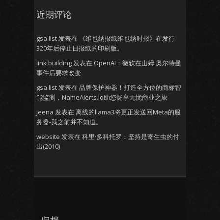
近期评论
gsa list
发表在
《维也纳报纸维也纳时报》在发行
320年后停止日报纸的印刷版。
link building
发表在
OpenAI：微软在山姆·奥尔特曼
事件后要求改变
gsa list
发表在
品牌保护神器！打造全方位的商标智
能监测，NameAlerts.io助您畅享无忧商业之旅
Jeena
发表在
离线的llama3将更正发送回Meta的服
务器-我之前并不知道。
website
发表在
科里·多科托罗：坚持是寄生虫的付
出(2010)