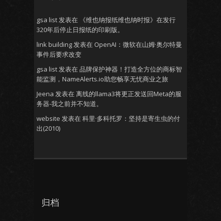
gsa list
发表在
《维也纳报纸维也纳时报》在发行
320年后停止日报纸的印刷版。
link building
发表在
OpenAI：微软在山姆·奥尔特曼
事件后要求改变
gsa list
发表在
品牌保护神器！打造全方位的商标智
能监测，NameAlerts.io助您畅享无忧商业之旅
Jeena
发表在
离线的llama3将更正发送回Meta的服
务器-我之前并不知道。
website
发表在
科里·多科托罗：坚持是寄生虫的付
出(2010)
归档