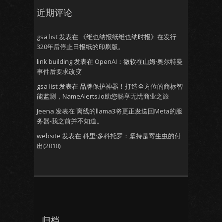
近期评论
gsa list
发表在
《维也纳报纸维也纳时报》在发行
320年后停止日报纸的印刷版。
link building
发表在
OpenAI：微软在山姆·奥尔特曼
事件后要求改变
gsa list
发表在
品牌保护神器！打造全方位的商标智
能监测，NameAlerts.io助您畅享无忧商业之旅
Jeena
发表在
离线的llama3将更正发送回Meta的服
务器-我之前并不知道。
website
发表在
科里·多科托罗：坚持是寄生虫的付
出(2010)
归档