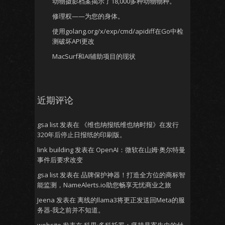
动物摄影档案揭示了18,000多种动物物种。
修理权——为您的身体。
使用golang.org/x/exp/cmd/apidiff在Go中检
测破坏API更改
MacSurf和AI辅助项目的现状
近期评论
gsa list
发表在
《维也纳报纸维也纳时报》在发行
320年后停止日报纸的印刷版。
link building
发表在
OpenAI：微软在山姆·奥尔特曼
事件后要求改变
gsa list
发表在
品牌保护神器！打造全方位的商标智
能监测，NameAlerts.io助您畅享无忧商业之旅
Jeena
发表在
离线的llama3将更正发送回Meta的服
务器-我之前并不知道。