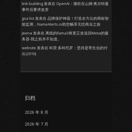
link building
发表在
OpenAI：微软在山姆·奥尔特曼
事件后要求改变
gsa list
发表在
品牌保护神器！打造全方位的商标智
能监测，NameAlerts.io助您畅享无忧商业之旅
Jeena
发表在
离线的llama3将更正发送回Meta的服
务器-我之前并不知道。
website
发表在
科里·多科托罗：坚持是寄生虫的付
出(2010)
归档
2026 年 8 月
2026 年 7 月