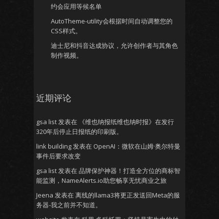
约会应用等候名单
AutoTheme-utility会根据时间自动调整您的
CSS样式。
迪士尼和抖音达成协议，允许创作者与其角色
制作视频。
近期评论
gsa list
发表在
《维也纳报纸维也纳时报》在发行
320年后停止日报纸的印刷版。
link building
发表在
OpenAI：微软在山姆·奥尔特曼
事件后要求改变
gsa list
发表在
品牌保护神器！打造全方位的商标智
能监测，NameAlerts.io助您畅享无忧商业之旅
Jeena
发表在
离线的llama3将更正发送回Meta的服
务器-我之前并不知道。