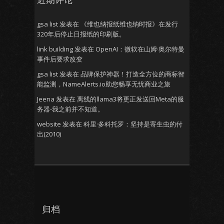
gsa list
发表在
《维也纳报纸维也纳时报》在发行
320年后停止日报纸的印刷版。
link building
发表在
OpenAI：微软在山姆·奥尔特曼
事件后要求改变
gsa list
发表在
品牌保护神器！打造全方位的商标智
能监测，NameAlerts.io助您畅享无忧商业之旅
Jeena
发表在
离线的llama3将更正发送回Meta的服
务器-我之前并不知道。
website
发表在
科里·多科托罗：坚持是寄生虫的付
出(2010)
归档