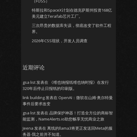
（FOSS）
特斯拉和SpaceX计划在德克萨斯州投资168亿
美元建立Terafab芯片工厂。
三次昂贵的数据库失误，彻底改变了软件工程
界。
2026年CSS现状，开发人员调查
近期评论
gsa list
发表在
《维也纳报纸维也纳时报》在发行
320年后停止日报纸的印刷版。
link building
发表在
OpenAI：微软在山姆·奥尔特曼
事件后要求改变
gsa list
发表在
品牌保护神器！打造全方位的商标智
能监测，NameAlerts.io助您畅享无忧商业之旅
Jeena
发表在
离线的llama3将更正发送回Meta的服
务器-我之前并不知道。