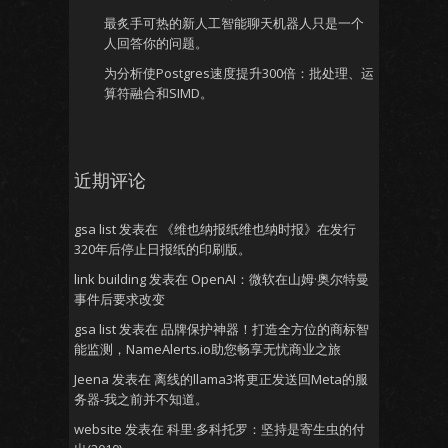
最炙手可热的新人工智能聊天机器人只是一个
人回答你的问题。
为分析使Postgres速度提升300倍：批处理、运
算符融合和SIMD。
近期评论
gsa list
发表在
《维也纳报纸维也纳时报》在发行
320年后停止日报纸的印刷版。
link building
发表在
OpenAI：微软在山姆·奥尔特曼
事件后要求改变
gsa list
发表在
品牌保护神器！打造全方位的商标智
能监测，NameAlerts.io助您畅享无忧商业之旅
Jeena
发表在
离线的llama3将更正发送回Meta的服
务器-我之前并不知道。
website
发表在
科里·多科托罗：坚持是寄生虫的付