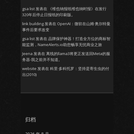
gsa list
发表在
《维也纳报纸维也纳时报》在发行
320年后停止日报纸的印刷版。
link building
发表在
OpenAI：微软在山姆·奥尔特曼
事件后要求改变
gsa list
发表在
品牌保护神器！打造全方位的商标智
能监测，NameAlerts.io助您畅享无忧商业之旅
Jeena
发表在
离线的llama3将更正发送回Meta的服
务器-我之前并不知道。
website
发表在
科里·多科托罗：坚持是寄生虫的付
出(2010)
归档
2026 年 8 月