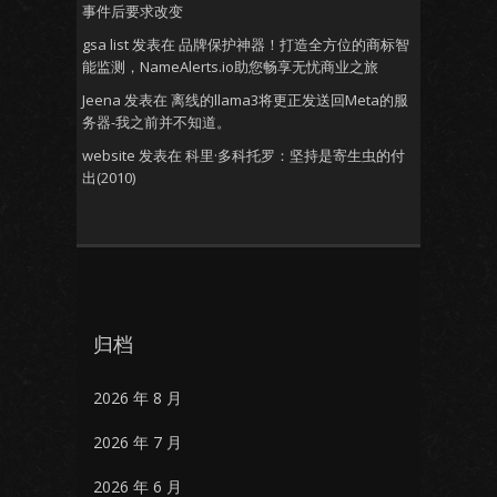
事件后要求改变
gsa list
发表在
品牌保护神器！打造全方位的商标智
能监测，NameAlerts.io助您畅享无忧商业之旅
Jeena
发表在
离线的llama3将更正发送回Meta的服
务器-我之前并不知道。
website
发表在
科里·多科托罗：坚持是寄生虫的付
出(2010)
归档
2026 年 8 月
2026 年 7 月
2026 年 6 月