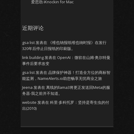
爱思劲 iKnockin for Mac
近期评论
gsa list
发表在
《维也纳报纸维也纳时报》在发行
320年后停止日报纸的印刷版。
link building
发表在
OpenAI：微软在山姆·奥尔特曼
事件后要求改变
gsa list
发表在
品牌保护神器！打造全方位的商标智
能监测，NameAlerts.io助您畅享无忧商业之旅
Jeena
发表在
离线的llama3将更正发送回Meta的服
务器-我之前并不知道。
website
发表在
科里·多科托罗：坚持是寄生虫的付
出(2010)