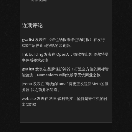
近期评论
gsa list
发表在
《维也纳报纸维也纳时报》在发行
320年后停止日报纸的印刷版。
link building
发表在
OpenAI：微软在山姆·奥尔特曼
事件后要求改变
gsa list
发表在
品牌保护神器！打造全方位的商标智
能监测，NameAlerts.io助您畅享无忧商业之旅
Jeena
发表在
离线的llama3将更正发送回Meta的服
务器-我之前并不知道。
website
发表在
科里·多科托罗：坚持是寄生虫的付
出(2010)