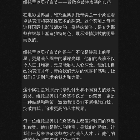
维托里奥贝托奇奖——致敬突破性表演的典范
在电影世界里，维托里奥贝托奇奖是一个象征着
卓越表演和突破性艺术的殊荣。这个奖项是每年
迪拜国际电影节颁发的一份特殊荣誉，是专为那
些在银幕上塑造独特角色、展示深情演技的明星
而设的。
维托里奥贝托奇奖的得主们不仅是银幕上的明
星，更是演艺圈中的璀璨光辉。他们的表演不仅
令人过目难忘，更是能触动人心深处。他们用自
己的表演才华，带给我们无尽的惊喜和感动，让
我们见识到艺术的魅力和力量。
这个奖项是对演员们辛勤付出和不懈努力的最高
褒奖。维托里奥贝托奇奖不仅是一份荣誉，更是
一种鼓励和鞭策，激励着演员们不断挑战自我，
突破自我，追求更高的艺术境界。
每一位维托里奥贝托奇奖得主都值得我们的尊敬
和称赞。他们是影坛的瑰宝，是我们的骄傲。让
我们一起来致敬这些杰出的演艺人才，让他们的
光芒永远照耀在艺术的天空中。