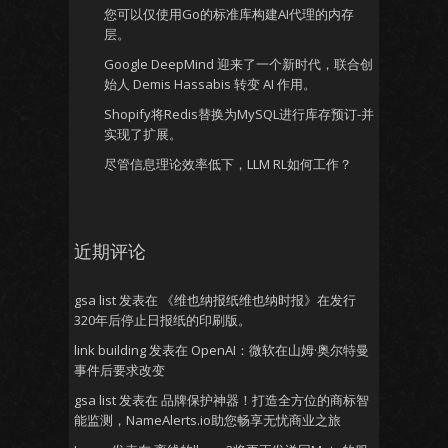
您可以仅使用Go的标准库构建AI代理的内存
层。
Google DeepMind 迎来了一个新时代，联合创
始人 Demis Hassabis 转变 AI 作用。
Shopify将Redis替换为MySQL进行库存预订-并
实现了扩展。
尽管信息理论效率低下，LLM RL如何工作？
近期评论
gsa list
发表在
《维也纳报纸维也纳时报》在发行
320年后停止日报纸的印刷版。
link building
发表在
OpenAI：微软在山姆·奥尔特曼
事件后要求改变
gsa list
发表在
品牌保护神器！打造全方位的商标智
能监测，NameAlerts.io助您畅享无忧商业之旅