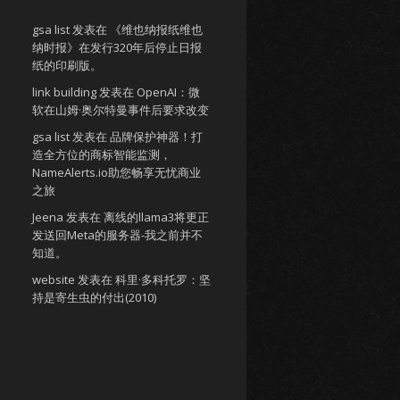
gsa list
发表在
《维也纳报纸维也
纳时报》在发行320年后停止日报
纸的印刷版。
link building
发表在
OpenAI：微
软在山姆·奥尔特曼事件后要求改变
gsa list
发表在
品牌保护神器！打
造全方位的商标智能监测，
NameAlerts.io助您畅享无忧商业
之旅
Jeena
发表在
离线的llama3将更正
发送回Meta的服务器-我之前并不
知道。
website
发表在
科里·多科托罗：坚
持是寄生虫的付出(2010)