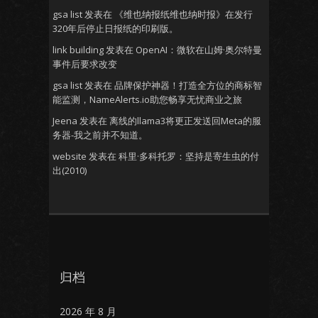
gsa list
发表在
《维也纳报纸维也纳时报》在发行
320年后停止日报纸的印刷版。
link building
发表在
OpenAI：微软在山姆·奥尔特曼
事件后要求改变
gsa list
发表在
品牌保护神器！打造全方位的商标智
能监测，NameAlerts.io助您畅享无忧商业之旅
Jeena
发表在
离线的llama3将更正发送回Meta的服
务器-我之前并不知道。
website
发表在
科里·多科托罗：坚持是寄生虫的付
出(2010)
归档
2026 年 8 月