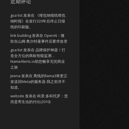
近期评论
gsa list
发表在
《维也纳报纸维也
纳时报》在发行320年后停止日报
纸的印刷版。
link building
发表在
OpenAI：微
软在山姆·奥尔特曼事件后要求改变
gsa list
发表在
品牌保护神器！打
造全方位的商标智能监测，
NameAlerts.io助您畅享无忧商业
之旅
Jeena
发表在
离线的llama3将更正
发送回Meta的服务器-我之前并不
知道。
website
发表在
科里·多科托罗：坚
持是寄生虫的付出(2010)