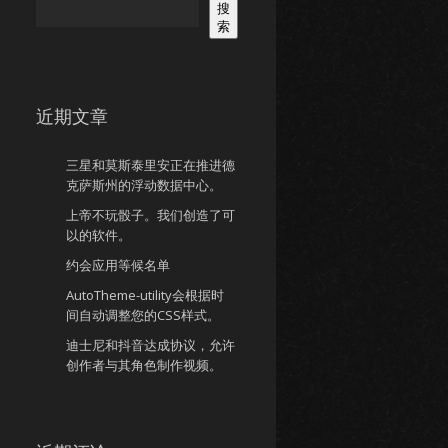
搜
索
近期文章
三星和莫斯泰里安正在推进德
克萨斯州的浮动数据中心。
上帝不玩骰子。我们创造了可
以的软件。
约会应用等候名单
AutoTheme-utility会根据时
间自动调整您的CSS样式。
迪士尼和抖音达成协议，允许
创作者与其角色制作视频。