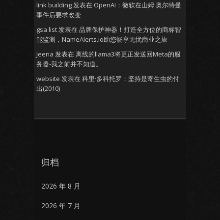
link building
发表在
OpenAI：微软在山姆·奥尔特曼
事件后要求改变
gsa list
发表在
品牌保护神器！打造全方位的商标智
能监测，NameAlerts.io助您畅享无忧商业之旅
Jeena
发表在
离线的llama3将更正发送回Meta的服
务器-我之前并不知道。
website
发表在
科里·多科托罗：坚持是寄生虫的付
出(2010)
归档
2026 年 8 月
2026 年 7 月