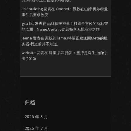
320年后停止日报纸的印刷版。
link building
发表在
OpenAI：微软在山姆·奥尔特曼
事件后要求改变
gsa list
发表在
品牌保护神器！打造全方位的商标智
能监测，NameAlerts.io助您畅享无忧商业之旅
Jeena
发表在
离线的llama3将更正发送回Meta的服
务器-我之前并不知道。
website
发表在
科里·多科托罗：坚持是寄生虫的付
出(2010)
归档
2026 年 8 月
2026 年 7 月