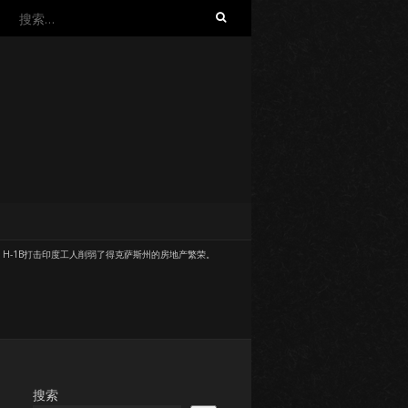
搜
索：
/
H-1B打击印度工人削弱了得克萨斯州的房地产繁荣。
。
搜索