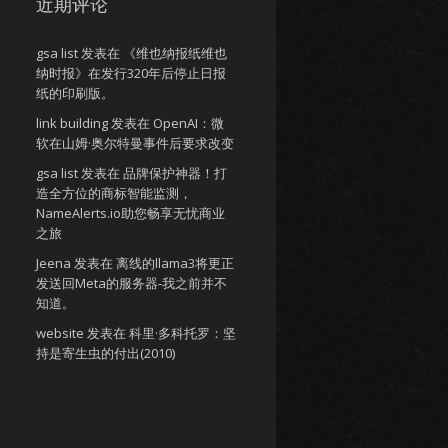
近期评论
gsa list
发表在
《维也纳报纸维也
纳时报》在发行320年后停止日报
纸的印刷版。
link building
发表在
OpenAI：微
软在山姆·奥尔特曼事件后要求改变
gsa list
发表在
品牌保护神器！打
造全方位的商标智能监测，
NameAlerts.io助您畅享无忧商业
之旅
Jeena
发表在
离线的llama3将更正
发送回Meta的服务器-我之前并不
知道。
website
发表在
科里·多科托罗：坚
持是寄生虫的付出(2010)