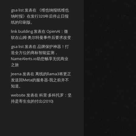
gsa list
发表在
《维也纳报纸维也
纳时报》在发行320年后停止日报
纸的印刷版。
link building
发表在
OpenAI：微
软在山姆·奥尔特曼事件后要求改变
gsa list
发表在
品牌保护神器！打
造全方位的商标智能监测，
NameAlerts.io助您畅享无忧商业
之旅
Jeena
发表在
离线的llama3将更正
发送回Meta的服务器-我之前并不
知道。
website
发表在
科里·多科托罗：坚
持是寄生虫的付出(2010)