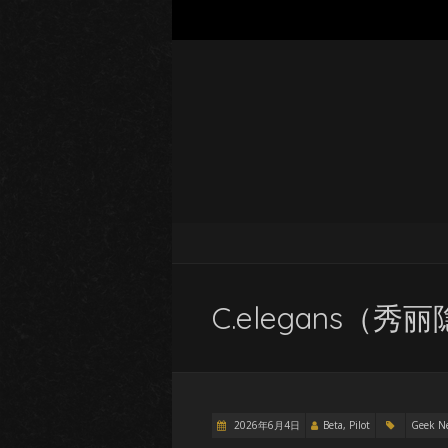
C.elegans
2026年6月4日
Beta, Pilot
Geek N