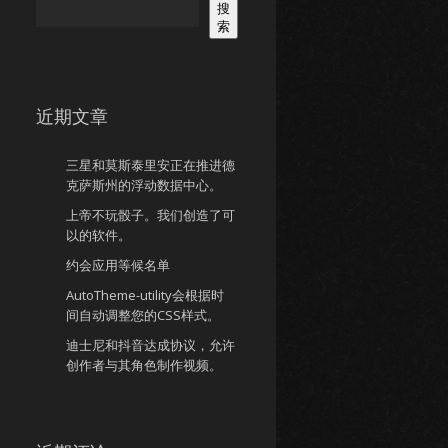
搜
索
近期文章
三星和莫斯泰里安正在推进德
克萨斯州的浮动数据中心。
上帝不玩骰子。我们创造了可
以的软件。
约会应用等候名单
AutoTheme-utility会根据时
间自动调整您的CSS样式。
迪士尼和抖音达成协议，允许
创作者与其角色制作视频。