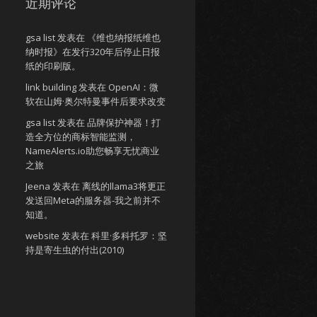
近期评论
gsa list
发表在
《维也纳报纸维也
纳时报》在发行320年后停止日报
纸的印刷版。
link building
发表在
OpenAI：微
软在山姆·奥尔特曼事件后要求改变
gsa list
发表在
品牌保护神器！打
造全方位的商标智能监测，
NameAlerts.io助您畅享无忧商业
之旅
Jeena
发表在
离线的llama3将更正
发送回Meta的服务器-我之前并不
知道。
website
发表在
科里·多科托罗：坚
持是寄生虫的付出(2010)