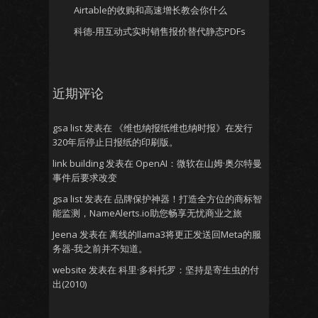
Airtable的收购和高速增长教会你什么
科德-用互动式实时销售报价替代静态PDFs
近期评论
gsa list
发表在
《维也纳报纸维也纳时报》在发行
320年后停止日报纸的印刷版。
link building
发表在
OpenAI：微软在山姆·奥尔特曼
事件后要求改变
gsa list
发表在
品牌保护神器！打造全方位的商标智
能监测，NameAlerts.io助您畅享无忧商业之旅
Jeena
发表在
离线的llama3将更正发送回Meta的服
务器-我之前并不知道。
website
发表在
科里·多科托罗：坚持是寄生虫的付
出(2010)