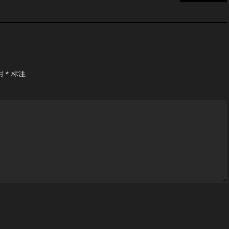
用
*
标注