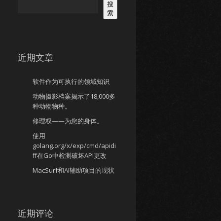
搜
索
近期文章
软件作为可执行的领域知识
动物摄影档案揭示了18,000多
种动物物种。
修理权——为您的身体。
使用
golang.org/x/exp/cmd/apidi
ff在Go中检测破坏API更改
MacSurf和AI辅助项目的现状
近期评论