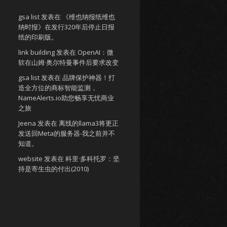
gsa list
发表在
《维也纳报纸维也
纳时报》在发行320年后停止日报
纸的印刷版。
link building
发表在
OpenAI：微
软在山姆·奥尔特曼事件后要求改变
gsa list
发表在
品牌保护神器！打
造全方位的商标智能监测，
NameAlerts.io助您畅享无忧商业
之旅
Jeena
发表在
离线的llama3将更正
发送回Meta的服务器-我之前并不
知道。
website
发表在
科里·多科托罗：坚
持是寄生虫的付出(2010)