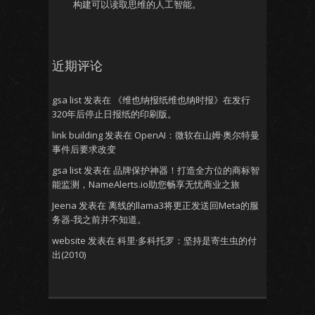
构建可以读取思维的人工智能。
近期评论
gsa list
发表在
《维也纳报纸维也纳时报》在发行
320年后停止日报纸的印刷版。
link building
发表在
OpenAI：微软在山姆·奥尔特曼
事件后要求改变
gsa list
发表在
品牌保护神器！打造全方位的商标智
能监测，NameAlerts.io助您畅享无忧商业之旅
Jeena
发表在
离线的llama3将更正发送回Meta的服
务器-我之前并不知道。
website
发表在
科里·多科托罗：坚持是寄生虫的付
出(2010)