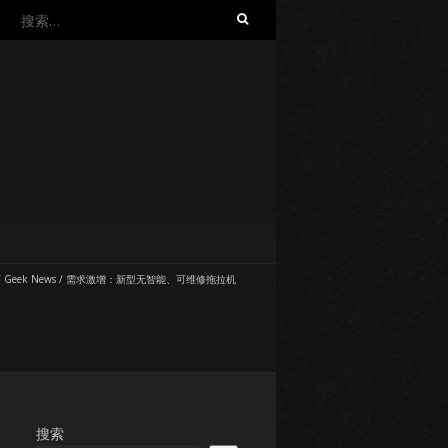
搜
索：
/
Geek News
/
需求激增：新型无智能、可维修拖拉机
搜索