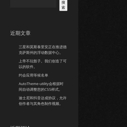
搜
索
近期文章
三星和莫斯泰里安正在推进德
克萨斯州的浮动数据中心。
上帝不玩骰子。我们创造了可
以的软件。
约会应用等候名单
AutoTheme-utility会根据时
间自动调整您的CSS样式。
迪士尼和抖音达成协议，允许
创作者与其角色制作视频。