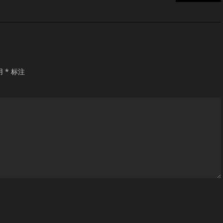
用
*
标注