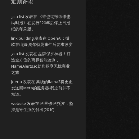
近期评论
gsa list
发表在
《维也纳报纸维也
纳时报》在发行320年后停止日报
纸的印刷版。
link building
发表在
OpenAI：微
软在山姆·奥尔特曼事件后要求改变
gsa list
发表在
品牌保护神器！打
造全方位的商标智能监测，
NameAlerts.io助您畅享无忧商业
之旅
Jeena
发表在
离线的llama3将更正
发送回Meta的服务器-我之前并不
知道。
website
发表在
科里·多科托罗：坚
持是寄生虫的付出(2010)