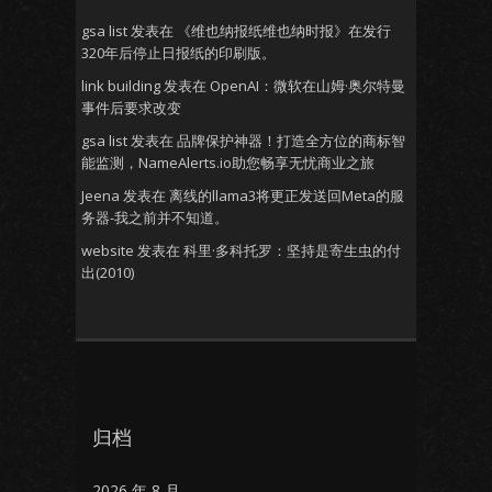
gsa list
发表在
《维也纳报纸维也纳时报》在发行
320年后停止日报纸的印刷版。
link building
发表在
OpenAI：微软在山姆·奥尔特曼
事件后要求改变
gsa list
发表在
品牌保护神器！打造全方位的商标智
能监测，NameAlerts.io助您畅享无忧商业之旅
Jeena
发表在
离线的llama3将更正发送回Meta的服
务器-我之前并不知道。
website
发表在
科里·多科托罗：坚持是寄生虫的付
出(2010)
归档
2026 年 8 月