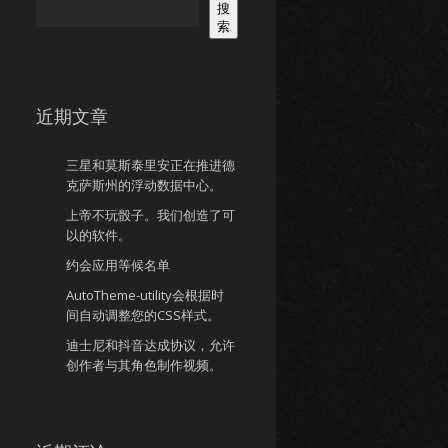
搜
索
近期文章
三星和莫斯泰里安正在推进德
克萨斯州的浮动数据中心。
上帝不玩骰子。我们创造了可
以的软件。
约会应用等候名单
AutoTheme-utility会根据时
间自动调整您的CSS样式。
迪士尼和抖音达成协议，允许
创作者与其角色制作视频。