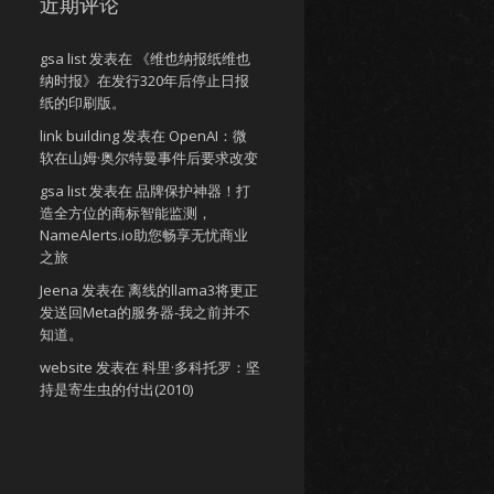
近期评论
gsa list
发表在
《维也纳报纸维也
纳时报》在发行320年后停止日报
纸的印刷版。
link building
发表在
OpenAI：微
软在山姆·奥尔特曼事件后要求改变
gsa list
发表在
品牌保护神器！打
造全方位的商标智能监测，
NameAlerts.io助您畅享无忧商业
之旅
Jeena
发表在
离线的llama3将更正
发送回Meta的服务器-我之前并不
知道。
website
发表在
科里·多科托罗：坚
持是寄生虫的付出(2010)