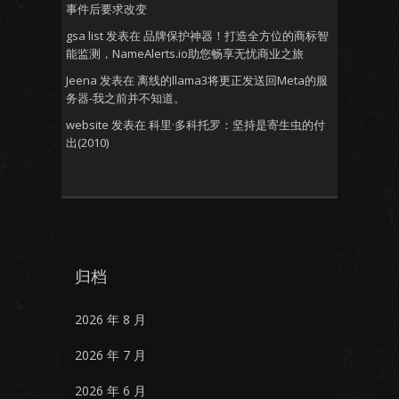
事件后要求改变
gsa list
发表在
品牌保护神器！打造全方位的商标智
能监测，NameAlerts.io助您畅享无忧商业之旅
Jeena
发表在
离线的llama3将更正发送回Meta的服
务器-我之前并不知道。
website
发表在
科里·多科托罗：坚持是寄生虫的付
出(2010)
归档
2026 年 8 月
2026 年 7 月
2026 年 6 月