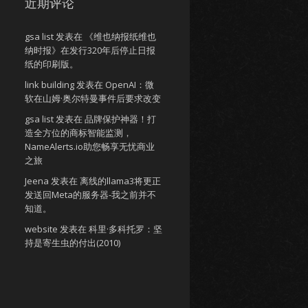
近期评论
gsa list
发表在
《维也纳报纸维也
纳时报》在发行320年后停止日报
纸的印刷版。
link building
发表在
OpenAI：微
软在山姆·奥尔特曼事件后要求改变
gsa list
发表在
品牌保护神器！打
造全方位的商标智能监测，
NameAlerts.io助您畅享无忧商业
之旅
Jeena
发表在
离线的llama3将更正
发送回Meta的服务器-我之前并不
知道。
website
发表在
科里·多科托罗：坚
持是寄生虫的付出(2010)