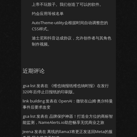
上帝不玩骰子。我们创造了可以的软件。
约会应用等候名单
AutoTheme-utility会根据时间自动调整您的
CSS样式。
迪士尼和抖音达成协议，允许创作者与其角色
制作视频。
近期评论
gsa list
发表在
《维也纳报纸维也纳时报》在发行
320年后停止日报纸的印刷版。
link building
发表在
OpenAI：微软在山姆·奥尔特曼
事件后要求改变
gsa list
发表在
品牌保护神器！打造全方位的商标智
能监测，NameAlerts.io助您畅享无忧商业之旅
Jeena
发表在
离线的llama3将更正发送回Meta的服