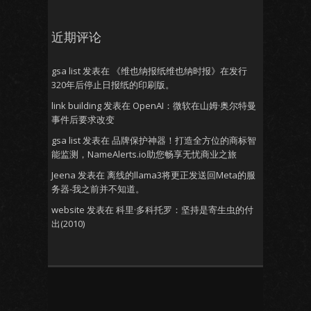
近期评论
gsa list
发表在
《维也纳报纸维也纳时报》在发行
320年后停止日报纸的印刷版。
link building
发表在
OpenAI：微软在山姆·奥尔特曼
事件后要求改变
gsa list
发表在
品牌保护神器！打造全方位的商标智
能监测，NameAlerts.io助您畅享无忧商业之旅
Jeena
发表在
离线的llama3将更正发送回Meta的服
务器-我之前并不知道。
website
发表在
科里·多科托罗：坚持是寄生虫的付
出(2010)