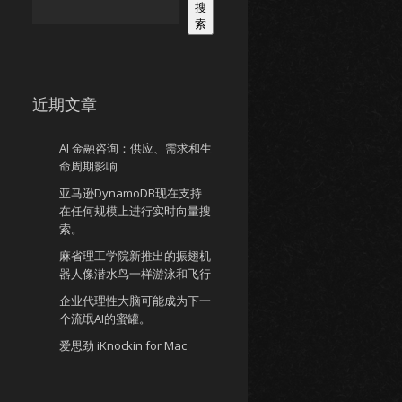
搜
索
近期文章
AI 金融咨询：供应、需求和生
命周期影响
亚马逊DynamoDB现在支持
在任何规模上进行实时向量搜
索。
麻省理工学院新推出的振翅机
器人像潜水鸟一样游泳和飞行
企业代理性大脑可能成为下一
个流氓AI的蜜罐。
爱思劲 iKnockin for Mac