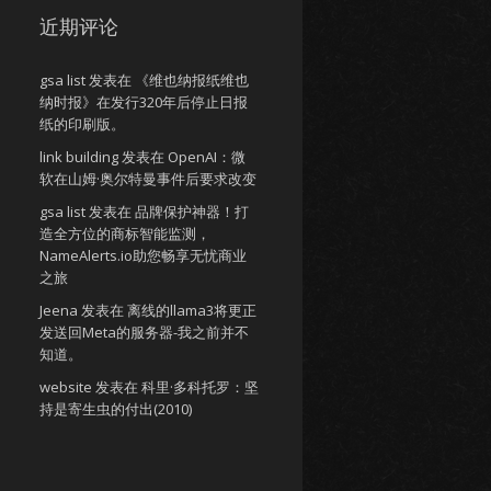
近期评论
gsa list
发表在
《维也纳报纸维也
纳时报》在发行320年后停止日报
纸的印刷版。
link building
发表在
OpenAI：微
软在山姆·奥尔特曼事件后要求改变
gsa list
发表在
品牌保护神器！打
造全方位的商标智能监测，
NameAlerts.io助您畅享无忧商业
之旅
Jeena
发表在
离线的llama3将更正
发送回Meta的服务器-我之前并不
知道。
website
发表在
科里·多科托罗：坚
持是寄生虫的付出(2010)