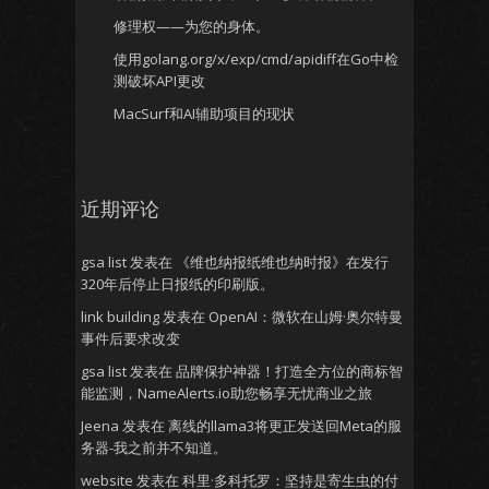
修理权——为您的身体。
使用golang.org/x/exp/cmd/apidiff在Go中检
测破坏API更改
MacSurf和AI辅助项目的现状
近期评论
gsa list
发表在
《维也纳报纸维也纳时报》在发行
320年后停止日报纸的印刷版。
link building
发表在
OpenAI：微软在山姆·奥尔特曼
事件后要求改变
gsa list
发表在
品牌保护神器！打造全方位的商标智
能监测，NameAlerts.io助您畅享无忧商业之旅
Jeena
发表在
离线的llama3将更正发送回Meta的服
务器-我之前并不知道。
website
发表在
科里·多科托罗：坚持是寄生虫的付