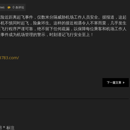
ews
0 条评论
惊险近距离起飞事件，仅数米分隔威胁机场工作人员安全。据报道，这起
客机不慎同时起飞，险象环生。这样的接近相遇令人不寒而栗，几乎发生
保飞行程序严谨可靠，绝不留下任何疏漏，以保障每位乘客和机场工作人
险事件成为机场管理的警示，时刻谨记飞行安全至上！
s3783.com/
下一篇文章
用
*
标注