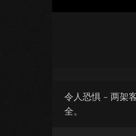
令人恐惧 – 两
全。