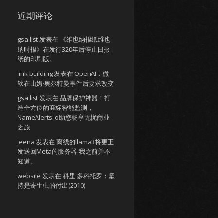
近期评论
gsa list
发表在
《维也纳报纸维也
纳时报》在发行320年后停止日报
纸的印刷版。
link building
发表在
OpenAI：微
软在山姆·奥尔特曼事件后要求改变
gsa list
发表在
品牌保护神器！打
造全方位的商标智能监测，
NameAlerts.io助您畅享无忧商业
之旅
Jeena
发表在
离线的llama3将更正
发送回Meta的服务器-我之前并不
知道。
website
发表在
科里·多科托罗：坚
持是寄生虫的付出(2010)