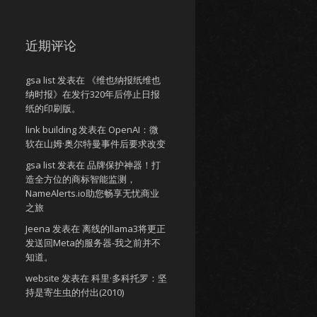
近期评论
gsa list
发表在
《维也纳报纸维也
纳时报》在发行320年后停止日报
纸的印刷版。
link building
发表在
OpenAI：微
软在山姆·奥尔特曼事件后要求改变
gsa list
发表在
品牌保护神器！打
造全方位的商标智能监测，
NameAlerts.io助您畅享无忧商业
之旅
Jeena
发表在
离线的llama3将更正
发送回Meta的服务器-我之前并不
知道。
website
发表在
科里·多科托罗：坚
持是寄生虫的付出(2010)