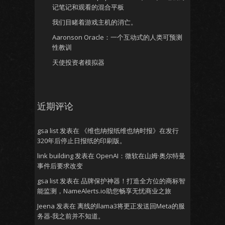
记笔记和观看的混合平板
我们目睹着游戏主机的消亡。
Aaronson Oracle：一个互动式的人类可预测
性教训
天使投资者模拟器
近期评论
gsa list
发表在
《维也纳报纸维也纳时报》在发行
320年后停止日报纸的印刷版。
link building
发表在
OpenAI：微软在山姆·奥尔特曼
事件后要求改变
gsa list
发表在
品牌保护神器！打造全方位的商标智
能监测，NameAlerts.io助您畅享无忧商业之旅
Jeena
发表在
离线的llama3将更正发送回Meta的服
务器-我之前并不知道。