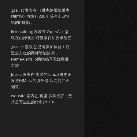
gsa list
发表在
《维也纳报纸维也
纳时报》在发行320年后停止日报
纸的印刷版。
link building
发表在
OpenAI：微
软在山姆·奥尔特曼事件后要求改变
gsa list
发表在
品牌保护神器！打
造全方位的商标智能监测，
NameAlerts.io助您畅享无忧商业
之旅
Jeena
发表在
离线的llama3将更正
发送回Meta的服务器-我之前并不
知道。
website
发表在
科里·多科托罗：坚
持是寄生虫的付出(2010)