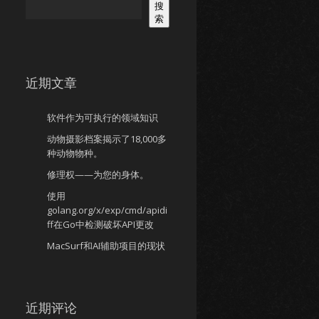
搜
索
近期文章
软件作为可执行的领域知识
动物摄影档案揭示了18,000多
种动物物种。
修理权——为您的身体。
使用
golang.org/x/exp/cmd/apidi
ff在Go中检测破坏API更改
MacSurf和AI辅助项目的现状
近期评论