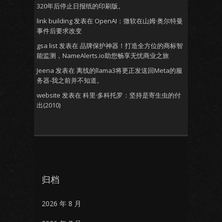
320年后停止日报纸的印刷版。
link building
发表在
OpenAI：微软在山姆·奥尔特曼
事件后要求改变
gsa list
发表在
品牌保护神器！打造全方位的商标智
能监测，NameAlerts.io助您畅享无忧商业之旅
Jeena
发表在
离线的llama3将更正发送回Meta的服
务器-我之前并不知道。
website
发表在
科里·多科托罗：坚持是寄生虫的付
出(2010)
归档
2026 年 8 月