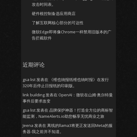
攻击时间表。
硬件根控制备选应用商店
了解互联网核心部分的可达性
微软Edge即将像Chrome一样禁用旧版本的广
告拦截软件
近期评论
gsa list
发表在
《维也纳报纸维也纳时报》在发行
320年后停止日报纸的印刷版。
link building
发表在
OpenAI：微软在山姆·奥尔特曼
事件后要求改变
gsa list
发表在
品牌保护神器！打造全方位的商标智
能监测，NameAlerts.io助您畅享无忧商业之旅
Jeena
发表在
离线的llama3将更正发送回Meta的服
务器-我之前并不知道。