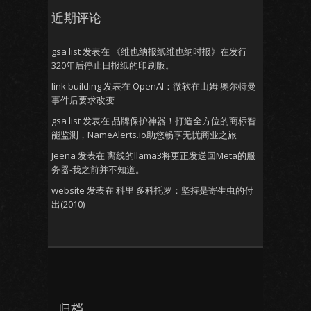
近期评论
gsa list
发表在
《维也纳报纸维也纳时报》在发行
320年后停止日报纸的印刷版。
link building
发表在
OpenAI：微软在山姆·奥尔特曼
事件后要求改变
gsa list
发表在
品牌保护神器！打造全方位的商标智
能监测，NameAlerts.io助您畅享无忧商业之旅
Jeena
发表在
离线的llama3将更正发送回Meta的服
务器-我之前并不知道。
website
发表在
科里·多科托罗：坚持是寄生虫的付
出(2010)
归档