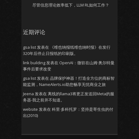
尽管信息理论效率低下，LLM RL如何工作？
近期评论
gsa list
发表在
《维也纳报纸维也纳时报》在发行
320年后停止日报纸的印刷版。
link building
发表在
OpenAI：微软在山姆·奥尔特曼
事件后要求改变
gsa list
发表在
品牌保护神器！打造全方位的商标智
能监测，NameAlerts.io助您畅享无忧商业之旅
Jeena
发表在
离线的llama3将更正发送回Meta的服
务器-我之前并不知道。
website
发表在
科里·多科托罗：坚持是寄生虫的付
出(2010)