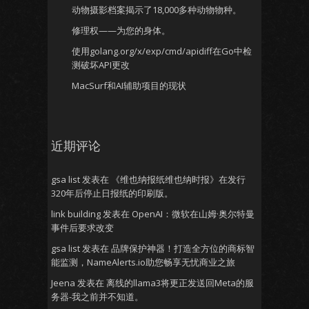
动物摄影档案揭示了18,000多种动物物种。
修理权——为您的身体。
使用golang.org/x/exp/cmd/apidiff在Go中检
测破坏API更改
MacSurf和AI辅助项目的现状
近期评论
gsa list
发表在
《维也纳报纸维也纳时报》在发行
320年后停止日报纸的印刷版。
link building
发表在
OpenAI：微软在山姆·奥尔特曼
事件后要求改变
gsa list
发表在
品牌保护神器！打造全方位的商标智
能监测，NameAlerts.io助您畅享无忧商业之旅
Jeena
发表在
离线的llama3将更正发送回Meta的服
务器-我之前并不知道。