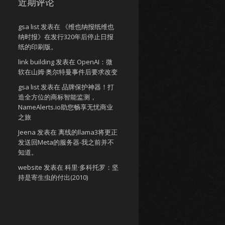
近期评论
gsa list
发表在
《维也纳报纸维也
纳时报》在发行320年后停止日报
纸的印刷版。
link building
发表在
OpenAI：微
软在山姆·奥尔特曼事件后要求改变
gsa list
发表在
品牌保护神器！打
造全方位的商标智能监测，
NameAlerts.io助您畅享无忧商业
之旅
Jeena
发表在
离线的llama3将更正
发送回Meta的服务器-我之前并不
知道。
website
发表在
科里·多科托罗：坚
持是寄生虫的付出(2010)