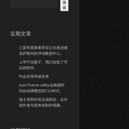
搜
索
近期文章
三星和莫斯泰里安正在推进德
克萨斯州的浮动数据中心。
上帝不玩骰子。我们创造了可
以的软件。
约会应用等候名单
AutoTheme-utility会根据时
间自动调整您的CSS样式。
迪士尼和抖音达成协议，允许
创作者与其角色制作视频。