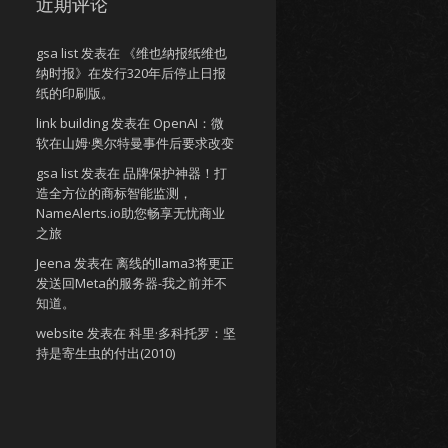
近期评论
gsa list
发表在
《维也纳报纸维也
纳时报》在发行320年后停止日报
纸的印刷版。
link building
发表在
OpenAI：微
软在山姆·奥尔特曼事件后要求改变
gsa list
发表在
品牌保护神器！打
造全方位的商标智能监测，
NameAlerts.io助您畅享无忧商业
之旅
Jeena
发表在
离线的llama3将更正
发送回Meta的服务器-我之前并不
知道。
website
发表在
科里·多科托罗：坚
持是寄生虫的付出(2010)