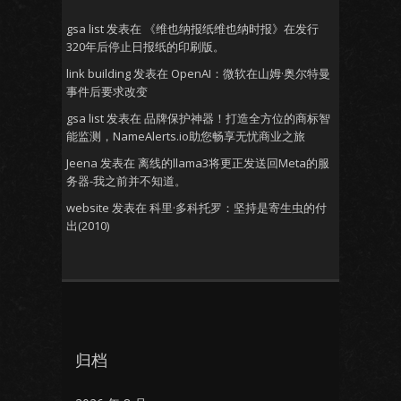
gsa list
发表在
《维也纳报纸维也纳时报》在发行
320年后停止日报纸的印刷版。
link building
发表在
OpenAI：微软在山姆·奥尔特曼
事件后要求改变
gsa list
发表在
品牌保护神器！打造全方位的商标智
能监测，NameAlerts.io助您畅享无忧商业之旅
Jeena
发表在
离线的llama3将更正发送回Meta的服
务器-我之前并不知道。
website
发表在
科里·多科托罗：坚持是寄生虫的付
出(2010)
归档