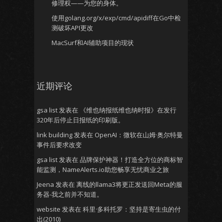
修理权——为您的身体。
使用golang.org/x/exp/cmd/apidiff在Go中检
测破坏API更改
MacSurf和AI辅助项目的现状
近期评论
gsa list
发表在
《维也纳报纸维也纳时报》在发行
320年后停止日报纸的印刷版。
link building
发表在
OpenAI：微软在山姆·奥尔特曼
事件后要求改变
gsa list
发表在
品牌保护神器！打造全方位的商标智
能监测，NameAlerts.io助您畅享无忧商业之旅
Jeena
发表在
离线的llama3将更正发送回Meta的服
务器-我之前并不知道。
website
发表在
科里·多科托罗：坚持是寄生虫的付
出(2010)